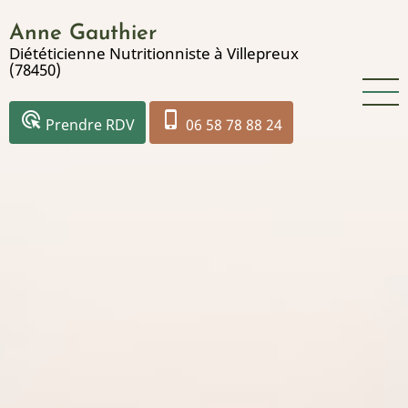
Aller
Anne Gauthier
au
Diététicienne Nutritionniste à Villepreux
contenu
(78450)
principal
ads_click
phone_iphone
Prendre RDV
06 58 78 88 24