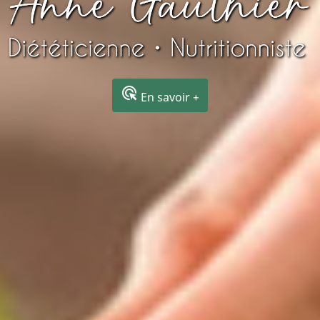
ads_click
En savoir +